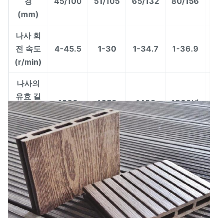
경
45/100
51/105
65/132
80/156
1
(mm)
나사 회
전 속도
4-45.5
1-30
1-34.7
1-36.9
1
(r/min)
나사의
유효 길
1000
1050
1430
1800년
이
(mm)
주 모터
동력
15
22
37
55
(kw)
배럴 가
열 전력
12
18
24
36
(kw)