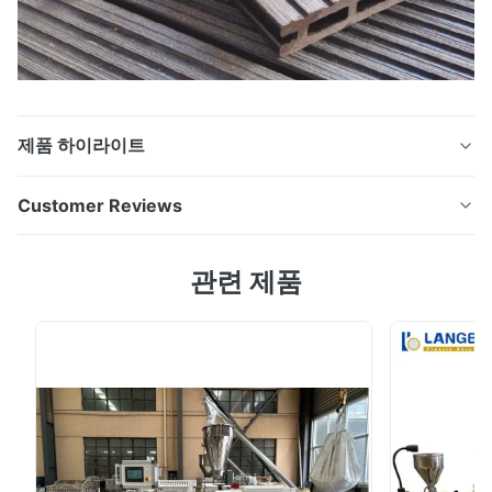
용량
95
110
250
380
(kg/h)
중앙 높
제품 하이라이트
이
1000
(mm)
기계를 만드는 벽면 생산 PVC 단면도 밀어남 선/WPC 단
Customer Reviews
면도 압출기 제품 설명: WPC 압출기 / PVC 벽면 생산 라
순중량
3000
3200
5000
6500
인 / WPC 프로파일 압출기는 다양한 재료를 기반으로 논
5.0
(kg)
관련 제품
의 할 수 있으며 플라스틱 압출을위한 일종의 고효율 장비
Based on 50 reviews recently
이며 주로 강제 공급기, 연질 가소화 나사 및 배럴로 구성
5
100%
됩니다. 정밀 기어 박스, 배기 시스템, 혼합, 더 나은 가소
4
0
화, 안정적인 작업, 고용량의 특징이며 다른 금형 및 기타
3
0
2
0
보조 장비 내에서 혼합 분말에서 PVC 제품을 생산하는 데
1
0
적합하며 플라스틱 파이프, 프로파일, 보드, 시트, 과립 등.
압출...