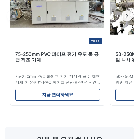
D*s
D
Jan 8.2026
We use this extrusion line for WPC wall panel profiles. The
machine performance is stable, and the control system is easy
for operators to manage during daily production.
VIDEO
75-250mm PVC 파이프 전기 유도 물 공
50-250M
급 제조 기계
일 나사 완
75-250mm PVC 파이프 전기 전선관 급수 제조
50-250MM
기계 이 완전한 PVC 파이프 생산 라인은 직경
라인 제품 개
16mm에서 800mm까지 고품질 PVC/UPVC 파
적으로 연료 
이프를 제조합니다. 이 시스템은 다양한 직경과
니다. 이러한
지금 연락하세요
벽 두께 사양의 전기 전선관, 급수관 및 건설 배
기계적 강도,
관용 파이프 생산을 위해 설계되었습니다. 응용
고 좋은 미끄
분야 제조된 UPVC 파이프는 전기 전선관 시스
사이의 도관 
템, 급수 네트워크, 하수관, 주택 장식, 화학 물
한 선호 된 
질 운송 및 가스 공급 라인을 포함한 여러 응용
생산 사양 
분야에 사용됩니다. 이 파이프는 뛰어난 강도,
루더 힘 용량 L
구조적 무결성, 내화학성, 내구성, 열 안정성,
150 LB-110 