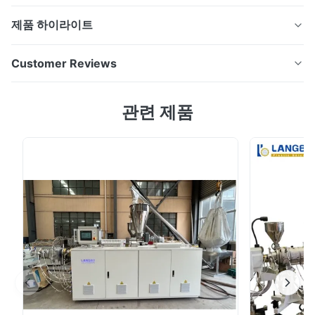
제품 하이라이트
PVC 자유로운 거품이 일기 판 두꺼운 훈장 널 생산 라인
Customer Reviews
플라스틱 밀어남 기계 PVC 거품이 일기 판 두꺼운
drecoration 판 생산 line=Double 나사
5.0
관련 제품
extruder+Mould+3 목록 Calendar+Trimming
Based on 50 reviews recently
unit+Cooling bracket+Traction machine+Cutting
5
100%
machine+Rack 신청: 1. 수송: 배 공기 여객 열차 포가 천장
4
0
격실 몸 핵심 층 판 내부 2. 훈장과 건축 훈장 공업: 건물 벽
3
0
2
0
이상으로 장식적인 주거 사무실 건물 상업적인 장식적인
1
0
구조 간격 내의 판은 부엌 ...
Rudi Santoso
R
Apr 17.2025
The extrusion speed is impressive. Board surfaces show