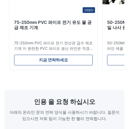
minimal marks, and edge straightness is maintained well. Easy
for operators to adjust parameters using the PLC system.
VIDEO
75-250mm PVC 파이프 전기 유도 물 공
50-250M
급 제조 기계
일 나사 완
75-250mm PVC 파이프 전기 전선관 급수 제조
50-250MM
기계 이 완전한 PVC 파이프 생산 라인은 직경
라인 제품 개
16mm에서 800mm까지 고품질 PVC/UPVC 파
적으로 연료 
이프를 제조합니다. 이 시스템은 다양한 직경과
니다. 이러한
지금 연락하세요
벽 두께 사양의 전기 전선관, 급수관 및 건설 배
기계적 강도,
관용 파이프 생산을 위해 설계되었습니다. 응용
고 좋은 미끄
분야 제조된 UPVC 파이프는 전기 전선관 시스
사이의 도관 
템, 급수 네트워크, 하수관, 주택 장식, 화학 물
한 선호 된 
질 운송 및 가스 공급 라인을 포함한 여러 응용
생산 사양 
분야에 사용됩니다. 이 파이프는 뛰어난 강도,
루더 힘 용량 L
구조적 무결성, 내화학성, 내구성, 열 안정성,
150 LB-110 
인용 을 요청 하십시오
무...
아래의 온라인 문의 연락 양식을 사용하시기 바랍니다. 질문이
있으시면 저희 팀이 가능한 한 빨리 연락합니다.