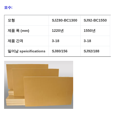
모수:
모형
SJZ80-BC1300
SJ92-BC1550
제품 폭 (mm)
1220년
1550년
제품 간격
3-18
3-18
밀어남 speicifications
SJ80/156
SJ92/188
최대 수용량
400
550
주된 힘 (kw)
75
110
Ocupation 지역
34.5/4.5
45/6
길이/폭 (m)