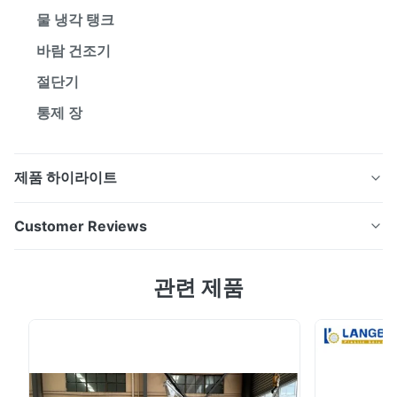
물 냉각 탱크
바람 건조기
절단기
통제 장
제품 하이라이트
기계와 자동적인 병 세탁기 300 -2000kg/H를 분쇄하는
Customer Reviews
병을 귀여워하십시오 장비를 재생하는 병을 귀여워해 (분
쇄하고, 세척하고, 말리기): 전체적인 생산 설비는 우리의
5.0
관련 제품
회사, 통합에 의해, 디자인 연구되고의 제조됩니다 유럽 기
Based on 50 reviews recently
술, 그것에는 고능률, 작동 안정, 큰 수용량 등으로 특징이
5
100%
있습니다. 워크 플로우: 장비를 재생하는 애완 동물 병 (분
4
0
쇄하고, 세척하고 말리기): 벨트 conveyor→ 기계적인 상
3
0
2
0
표 remover→ 수동 분리 table→ 금속 탐지기 → 벨트 콘베
1
0