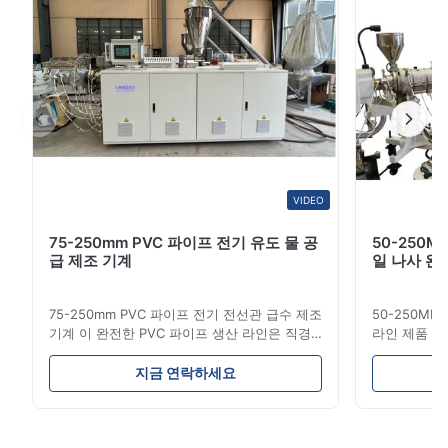
이어 → Crusher→ 나사 conveyor→ 뜨 ...
John
J
Nov 22.2025
The machine is robust and very stable during operation. Shreds
plastic sheets, bottles, and containers efficiently.
VIDEO
Shubham Patel
S
75-250mm PVC 파이프 전기 유도 물 공
50-250M
급 제조 기계
일 나사 완
Feb 11.2025
Stable performance and strong blades. Even thick PET bottles
75-250mm PVC 파이프 전기 전선관 급수 제조
50-250MM
are crushed smoothly. Very reliable for continuous operation.
기계 이 완전한 PVC 파이프 생산 라인은 직경
라인 제품 개
16mm에서 800mm까지 고품질 PVC/UPVC 파
적으로 연료 
이프를 제조합니다. 이 시스템은 다양한 직경과
니다. 이러한
지금 연락하세요
벽 두께 사양의 전기 전선관, 급수관 및 건설 배
기계적 강도,
관용 파이프 생산을 위해 설계되었습니다. 응용
고 좋은 미끄
분야 제조된 UPVC 파이프는 전기 전선관 시스
사이의 도관 
템, 급수 네트워크, 하수관, 주택 장식, 화학 물
한 선호 된 