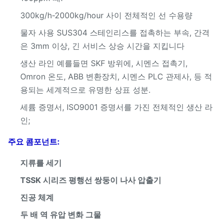
수직 탈수 기계
11kw
300kg/h-2000kg/hour 사이 전체적인 선 수용량
건조계
36kw+7kw
물자 사용 SUS304 스테인리스를 접촉하는 부속, 간격
은 3mm 이상, 긴 서비스 상승 시간을 지킵니다
지그재그 공기 분류 체계
11kw
생산 라인 예를들면 SKF 방위에, 시멘스 접촉기,
저장 호퍼
Omron 온도, ABB 변환장치, 시멘스 PLC 관제사, 등 적
용되는 세계적으로 유명한 상표 성분.
통제 장
세륨 증명서, ISO9001 증명서를 가진 전체적인 생산 라
인;
주요 콤포넌트:
지류를 세기
TSSK 시리즈 평행선 쌍둥이 나사 압출기
진공 체계
두 배 역 유압 변화 그물