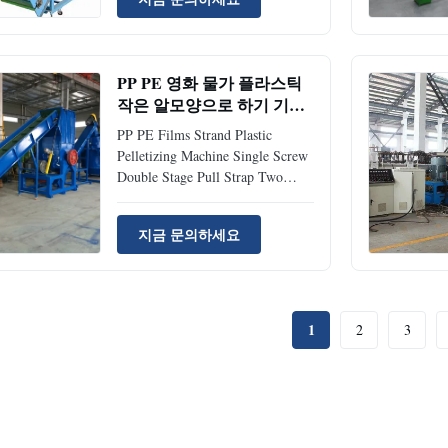
conveyor: feed the clean films or
bags into the cutting compactor 2.
Metal detector: check whether
there is metal in the films or bags,
PP PE 영화 물가 플라스틱
protect the blades ...
작은 알모양으로 하기 기계
단 하나 나사 두 배 단계 잡
PP PE Films Strand Plastic
아당기기 결박
Pelletizing Machine Single Screw
Double Stage Pull Strap Two
stages with pull strap pelletizing
method Application: 1. Applicable
지금 문의하세요
plastic materials: BOPP, CPP,
HDPE, LDPE, LLDPE, PET, PA,
EPE, etc 2. Applications: for
recycling printed and heavily
contaminated film ...
1
2
3