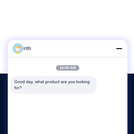
info
10:00 AM
Good day, what product are you looking 
for?
저희와 연락
+86-13921974941
8:00-17:00
info@langbochina.com