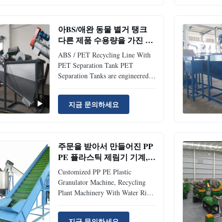
and related materials into reusable
clean flakes. Product Overview
This advanced waste plastic
아BS/애완 동물 별거 탱크
recycling system ...
다른 제품 수용량을 가진 선
을 재생해 애완 동물
ABS / PET Recycling Line With
PET Separation Tank PET
Separation Tanks are engineered
for separating PET materials from
floating plastics such as PE and
지금 문의하세요
PP. Inside the tank, a specialized
screw mechanism transfers PET
while simultaneously discharging
floating plastics. Key Features and
주문을 받아서 만들어진 PP
Benefits ...
PE 플라스틱 제림기 기계,
물 반지 절단기를 가진 재생
Customized PP PE Plastic
공장 기계장치
Granulator Machine, Recycling
Plant Machinery With Water Ring
Cutter This granulating line
mainly consists of: 1. Belt
지금 문의하세요