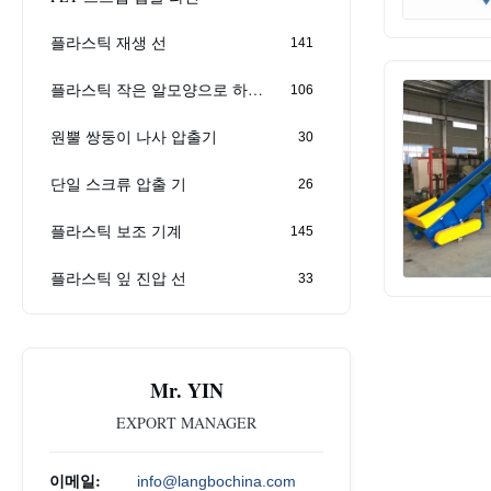
플라스틱 재생 선
141
플라스틱 작은 알모양으로 하기 기계
106
원뿔 쌍둥이 나사 압출기
30
단일 스크류 압출 기
26
플라스틱 보조 기계
145
플라스틱 잎 진압 선
33
Mr. YIN
EXPORT MANAGER
이메일:
info@langbochina.com