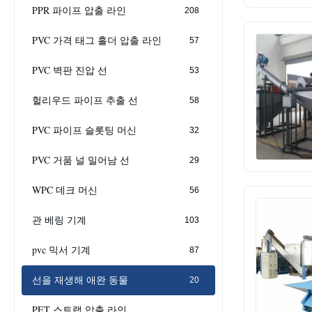
PPR 파이프 압출 라인
208
PVC 가격 태그 홀더 압출 라인
57
PVC 벽판 진압 선
53
헐리우드 파이프 추출 선
58
PVC 파이프 슬롯팅 머신
32
PVC 거품 널 밀어남 선
29
WPC 데크 머신
56
관 베링 기계
103
pvc 믹서 기계
87
선을 재생해 애완 동물
20
PET 스트랩 압출 라인