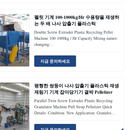
materials into clean ...
펠릿 기계 100-1000kg/Hr 수용량을 재생하
는 두 배 나사 압출기 플라스틱
Double Screw Extruder Plastic Recycling Pellet
Machine 100-1000kg / Hr Capacity Mixing nature-
changing:
PE,PP,PS+SBS;PA+EPDM;PP+NBR;EVA+Silicon
rubber,etc.
지금 문의하세요
PE,PA,PC,CEP+ABS(alloy);PBT+PET;PP+PE,etc.
Filling nature-changing: PE,PP,EVA etc+aluminum
hydroxide,magnesium hydroxide,antimony oxide.
PP,PA...
평행한 쌍둥이 나사 압출기 플라스틱 재생
제림기 기계 잡아당기기 결박 Pelletizer
Parallel Twin Screw Extruder Plastic Recycling
Granulator Machine Pull Strap Pelletizer Quick
Details: Condition: New Application: Granules
Plastic Processed: developing new recipes and new
products Screw Design: Double-screw Automatic
지금 문의하세요