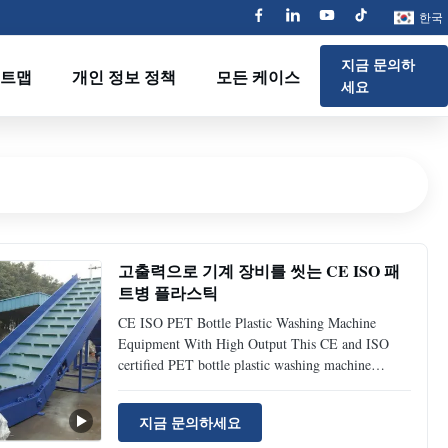
한국
지금 문의하
트맵
개인 정보 정책
모든 케이스
세요
고출력으로 기계 장비를 씻는 CE ISO 패
트병 플라스틱
CE ISO PET Bottle Plastic Washing Machine
Equipment With High Output This CE and ISO
certified PET bottle plastic washing machine
equipment delivers high output performance for
efficient recycling operations. The complete waste
지금 문의하세요
PET bottle recycling line transforms discarded