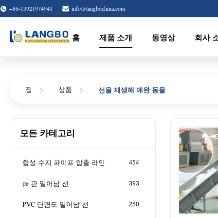
+86-13921974941
info@langbochina.com
홈
제품 소개
동영상
회사 
선을 재생해 애완 동물
집
상품
모든 카테고리
합성 수지 파이프 압출 라인
454
pe 관 밀어남 선
393
PVC 단면도 밀어남 선
250