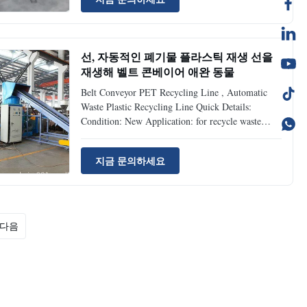
Grade: Fully automatically Place of Origin:
Jiangsu, China ...
선, 자동적인 폐기물 플라스틱 재생 선을
재생해 벨트 콘베이어 애완 동물
Belt Conveyor PET Recycling Line , Automatic
Waste Plastic Recycling Line Quick Details:
Condition: New Application: for recycle waste
plastic PP, PE film/bag, etc Automatic Grade:
Automatic Production Capacity: 150-3000kg/h
지금 문의하세요
Place of Origin: Jiangsu, China (Mainland) Model
Number: PE PP recycling ...
다음